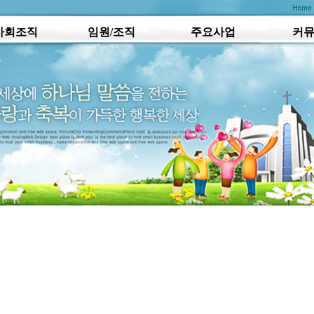
사회조직
임원/조직
주요사업
커