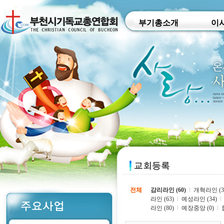
부기총소개
이
전체
감리라인 (60)
l
개혁라인 (3
라인 (63)
l
예성라인 (34)
l
라인 (80)
l
예장중앙 (0)
l