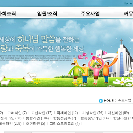
사회조직
임원/조직
주요사업
커
2)
l
고려라인 (7)
l
고신라인 (17)
l
국제라인 (12)
l
기성라인 (76)
l
대신라인 (89)
l
침례라인 (36)
l
통합라인 (104)
l
함동성광측 (7)
l
합동중앙라인 (14)
l
합신라인 (33
합동라인 (209)
l
호헌라인 (5)
l
그리스도의교회 (4)
l