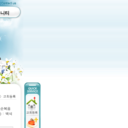
뮤니티
순복음
)
l
백석