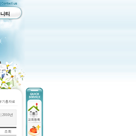
뮤니티
|
2010년
조회