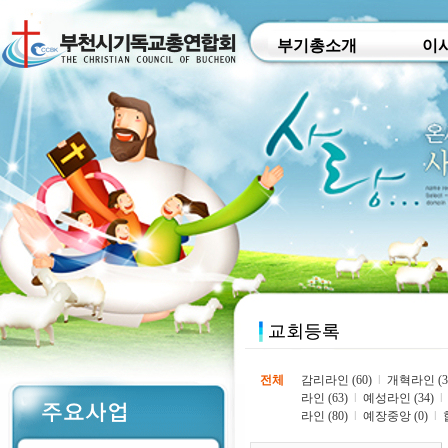
부기총소개
이
전체
감리라인 (60)
l
개혁라인 (3
라인 (63)
l
예성라인 (34)
l
라인 (80)
l
예장중앙 (0)
l