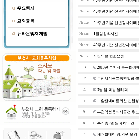
40주년 기념 신년감사예배 
Notice
주요행사
40주년 기념 신년감사예배 
Notice
교회등록
40주년 기념 신년감사예배 
Notice
뉴타운및재개발
1월임원회사진
Notice
40주년 기념 신년감사예배 
Notice
사랑의쌀 협조요청
Notice
2013년 부천시 복음화예
13
부천시기독교총연합회 4
12
3월 임.역원 월례회
11
부활절예배를위한 연합성
부천역점등식시공전.후
9
부기총2월 월례회의 건
8
재개발대책 임,역원 모임
7