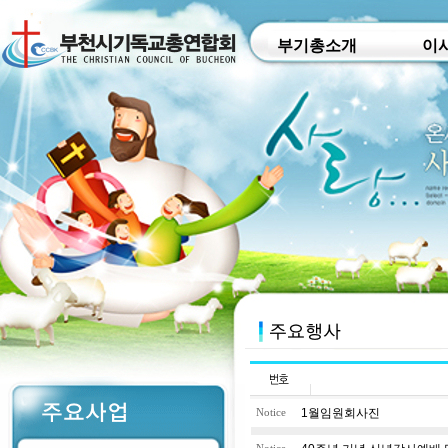
부기총소개
이
1월임원회사진
Notice