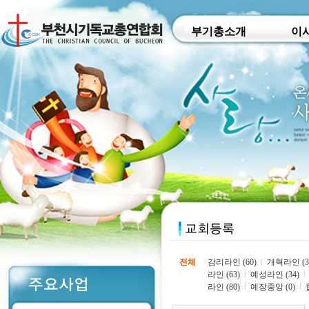
부기총소개
이
전체
감리라인 (60)
l
개혁라인 (3
라인 (63)
l
예성라인 (34)
l
라인 (80)
l
예장중앙 (0)
l