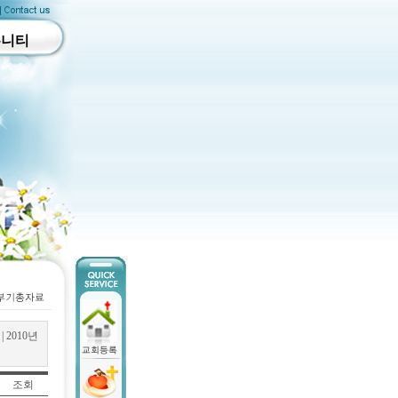
뮤니티
|
2010년
조회