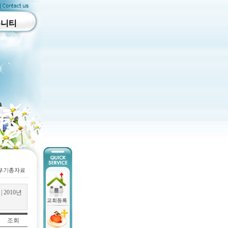
뮤니티
|
2010년
조회