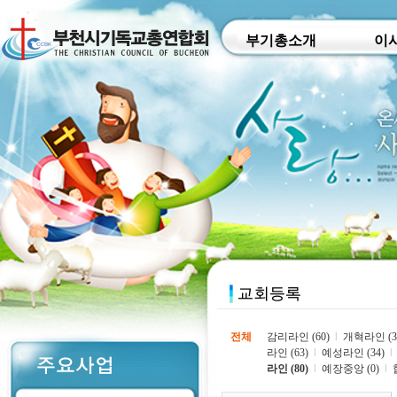
부기총소개
이
전체
감리라인 (60)
l
개혁라인 (3
라인 (63)
l
예성라인 (34)
l
라인 (80)
l
예장중앙 (0)
l