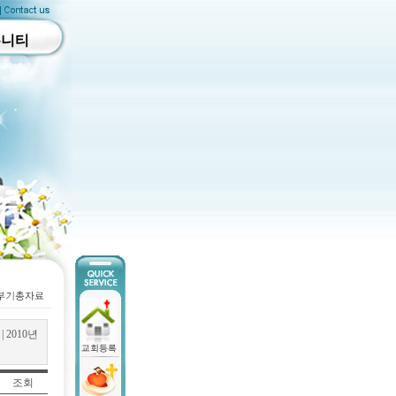
뮤니티
|
2010년
조회